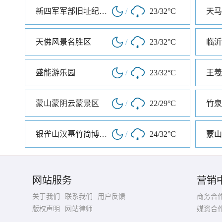
新四军军部旧址纪念馆
/
23/32°C
天马
天佛风景名胜区
/
23/32°C
盛能游乐园
/
23/32°C
王羲
蒙山蒙阴云蒙景区
/
22/29°C
竹泉
银雀山汉墓竹简博物馆
/
24/32°C
蒙山
网站服务
营销
关于我们
联系我们
用户反馈
商务合
版权声明
网站律师
媒资合