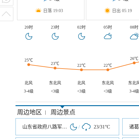
日落 19:03
日出 05:19
20时
23时
02时
05时
08时
26℃
25℃
23℃
22℃
22℃
北风
东北风
北风
东北风
东北
3-4级
<3级
<3级
<3级
3-4级
周边地区
周边景点
|
山东省政府八路军115师司令部旧址
/
23/31°C
诸葛