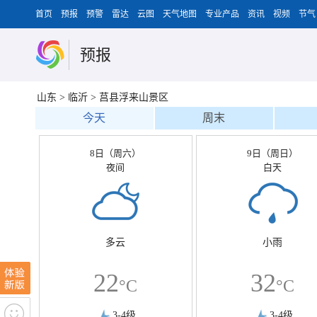
首页
预报
预警
雷达
云图
天气地图
专业产品
资讯
视频
节气
预报
山东
>
临沂
>
莒县浮来山景区
今天
周末
8日（周六）
9日（周日）
夜间
白天
多云
小雨
22
32
°C
°C
3-4级
3-4级