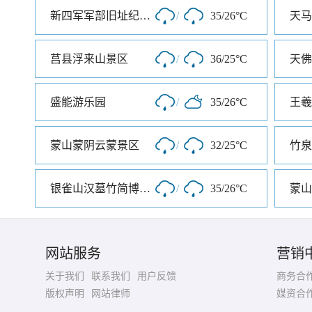
新四军军部旧址纪念馆
/
35/26°C
天马
莒县浮来山景区
/
36/25°C
天佛
盛能游乐园
/
35/26°C
王羲
蒙山蒙阴云蒙景区
/
32/25°C
竹泉
银雀山汉墓竹简博物馆
/
35/26°C
蒙山
网站服务
营销
关于我们
联系我们
用户反馈
商务合
版权声明
网站律师
媒资合