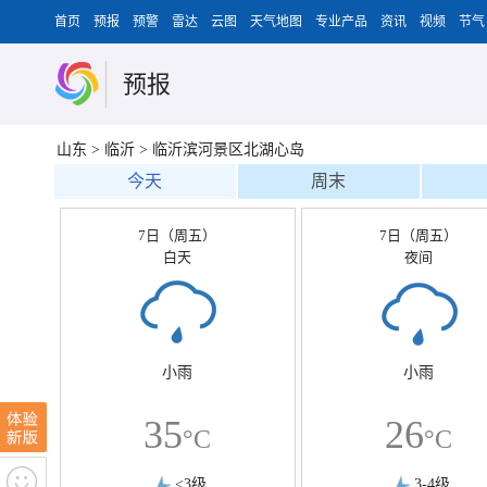
首页
预报
预警
雷达
云图
天气地图
专业产品
资讯
视频
节气
预报
山东
>
临沂
>
临沂滨河景区北湖心岛
今天
周末
7日（周五）
7日（周五）
白天
夜间
小雨
小雨
35
26
°C
°C
<3级
3-4级