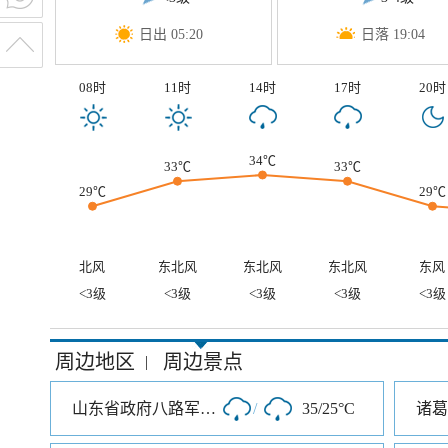
日出 05:20
日落 19:04
08时
11时
14时
17时
20时
34℃
33℃
33℃
29℃
29℃
北风
东北风
东北风
东北风
东风
<3级
<3级
<3级
<3级
<3级
周边地区
周边景点
|
山东省政府八路军115师司令部旧址
/
35/25°C
诸葛