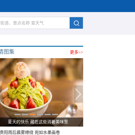
清图集
更多>>
夏天的快乐 藏在这些消暑美味里
贵阳雨后晨雾缭绕 宛如水墨画卷