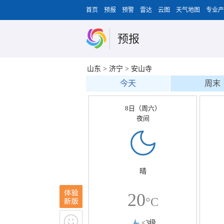
首页
预报
预警
雷达
云图
天气地图
专业产
预报
山东
>
济宁
>
安山寺
今天
周末
8日（周六）
夜间
晴
20
°C
<3级