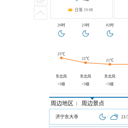
日落 19:08
20时
23时
02时
25℃
22℃
21℃
东北风
东北风
东北风
<3级
<3级
<3级
周边地区
周边景点
|
济宁东大寺
/
21/