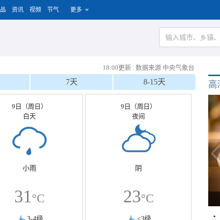
品
资讯
视频
节气
更多
18:00更新
|
数据来源 中央气象台
7天
8-15天
高
9日（周日）
9日（周日）
白天
夜间
小雨
阴
31
23
°C
°C
3-4级
<3级