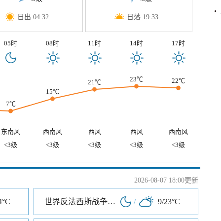
日出 04:32
日落 19:33
05时
08时
11时
14时
17时
23℃
22℃
21℃
15℃
7℃
东南风
西南风
西风
西风
西南风
<3级
<3级
<3级
<3级
<3级
2026-08-07 18:00更新
4°C
世界反法西斯战争海拉尔纪念园
/
9/23°C