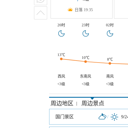
日落 19:35
20时
23时
02时
13℃
10℃
8℃
西风
东南风
南风
<3级
<3级
<3级
周边地区
周边景点
|
国门景区
/
9/2