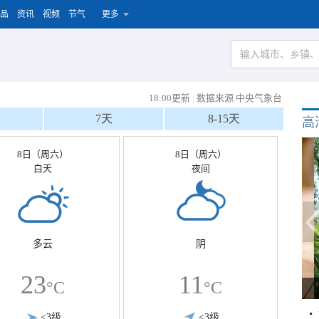
品
资讯
视频
节气
更多
18:00更新
|
数据来源 中央气象台
7天
8-15天
高
8日（周六）
8日（周六）
白天
夜间
多云
阴
23
11
°C
°C
<3级
<3级