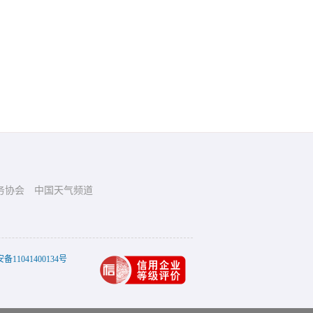
务协会
中国天气频道
11041400134号