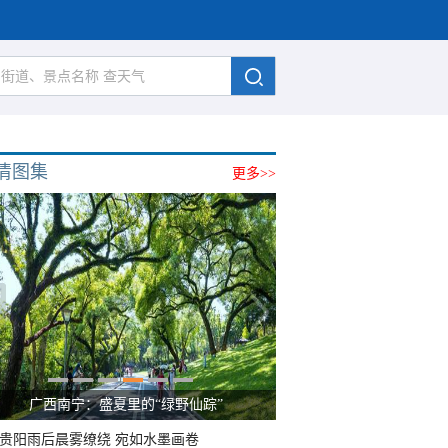
清图集
更多>>
广西南宁：盛夏里的“绿野仙踪”
贵阳雨后晨雾缭绕 宛如水墨画卷