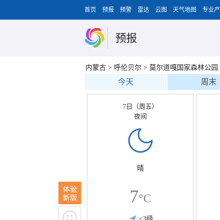
首页
预报
预警
雷达
云图
天气地图
专业产
预报
内蒙古
>
呼伦贝尔
>
莫尔道嘎国家森林公园
今天
周末
7日（周五）
夜间
晴
7
°C
<3级