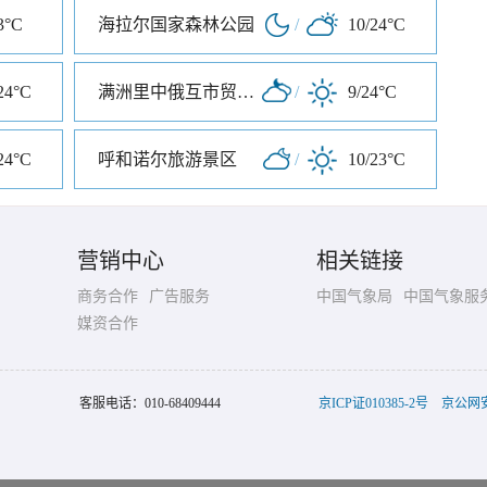
3°C
海拉尔国家森林公园
/
10/24°C
24°C
满洲里中俄互市贸易旅游区
/
9/24°C
24°C
呼和诺尔旅游景区
/
10/23°C
营销中心
相关链接
商务合作
广告服务
中国气象局
中国气象服
媒资合作
客服电话：
010-68409444
京ICP证010385-2号
京公网安备