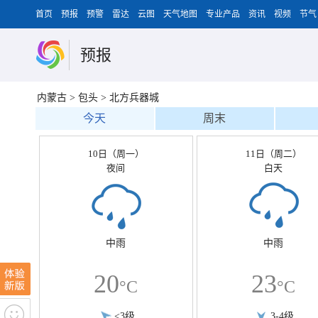
首页
预报
预警
雷达
云图
天气地图
专业产品
资讯
视频
节气
预报
内蒙古
>
包头
>
北方兵器城
今天
周末
10日（周一）
11日（周二）
夜间
白天
中雨
中雨
20
23
°C
°C
<3级
3-4级