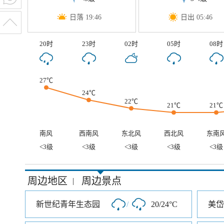
日落 19:46
日出 05:46
20时
23时
02时
05时
08时
27℃
24℃
22℃
21℃
21℃
南风
西南风
东北风
西北风
东南
<3级
<3级
<3级
<3级
<3级
周边地区
周边景点
|
新世纪青年生态园
/
20/24°C
美岱