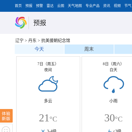
首页
预报
预警
雷达
云图
天气地图
专业产品
资讯
视频
节气
预报
辽宁
>
丹东
>
抗美援朝纪念馆
今天
周末
7日（周五）
8日（周六）
夜间
白天
多云
小雨
21
30
°C
°C
3-4级
<3级