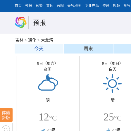
首页
预报
预警
雷达
云图
天气地图
专业产品
资讯
视频
节气
预报
吉林
>
通化
>
大龙湾
今天
周末
8日（周六）
9日（周日）
夜间
白天
阴
晴
12
25
°C
°C
<3级
<3级