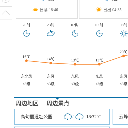
日落 18:46
日出 04:35
20时
23时
02时
05时
08时
20℃
16℃
14℃
13℃
13℃
东北风
东风
东风
东风
东风
<3级
<3级
<3级
<3级
<3级
周边地区
周边景点
|
高句丽遗址公园
/
18/32°C
云峰