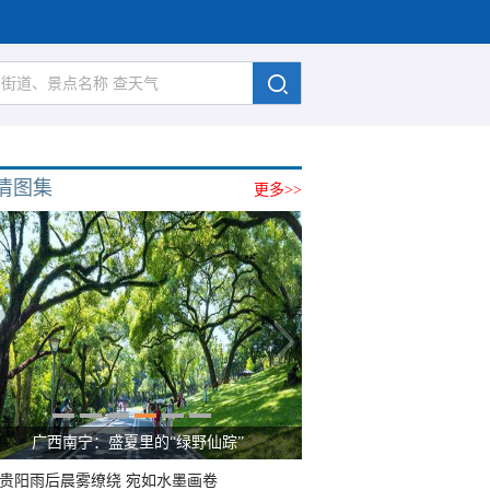
清图集
更多>>
广西南宁：盛夏里的“绿野仙踪”
贵阳雨后晨雾缭绕 宛如水墨画卷