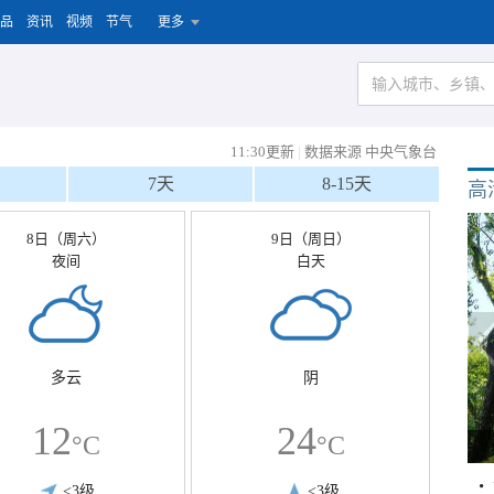
品
资讯
视频
节气
更多
11:30更新
|
数据来源 中央气象台
7天
8-15天
高
8日（周六）
9日（周日）
夜间
白天
多云
阴
12
24
°C
°C
<3级
<3级