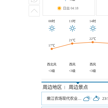
日出 04:18
08时
11时
14时
22℃
21℃
17℃
西北风
西风
西风
<3级
<3级
<3级
周边地区
周边景点
|
嫩江农场现代农业观光区
/
23/