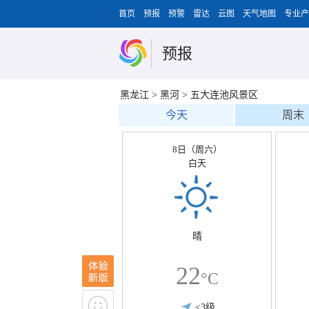
首页
预报
预警
雷达
云图
天气地图
专业产
预报
黑龙江
>
黑河
>
五大连池风景区
今天
周末
8日（周六）
白天
晴
22
°C
<3级