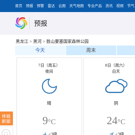
首页
预报
预警
雷达
云图
天气地图
专业产品
资讯
视频
节气
预报
黑龙江
>
黑河
>
胜山要塞国家森林公园
今天
周末
7日（周五）
8日（周六）
夜间
白天
晴
阴
9
24
°C
°C
<3级
<3级