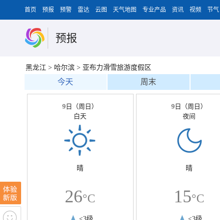
首页
预报
预警
雷达
云图
天气地图
专业产品
资讯
视频
节气
预报
黑龙江
>
哈尔滨
>
亚布力滑雪旅游度假区
今天
周末
9日（周日）
9日（周日）
白天
夜间
晴
晴
26
15
°C
°C
<3级
<3级