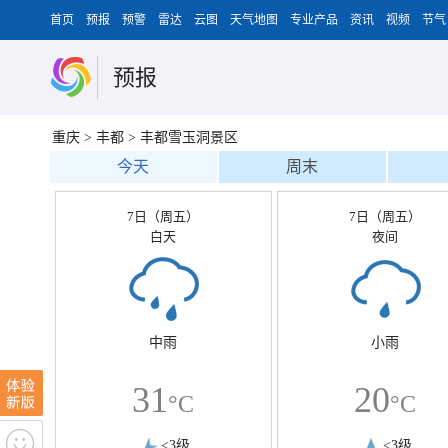
首页
预报
预警
雷达
云图
天气地图
专业产品
资讯
视频
节气
预报
重庆
>
丰都
>
丰都雪玉洞景区
今天
周末
7日（周五）
7日（周五）
白天
夜间
中雨
小雨
31
20
°C
°C
<3级
<3级