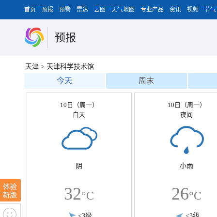
首页
预报
预警
雷达
云图
天气地图
专业产品
资讯
视频
节气
预报
天津
>
天津科学技术馆
今天
周末
10日（周一）
10日（周一）
白天
夜间
阴
小雨
32
26
°C
°C
<3级
<3级