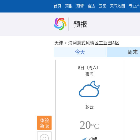
首页
预报
预警
雷达
云图
天气地图
专业产
预报
天津
>
海河意式风情区工业园A区
今天
周末
8日（周六）
夜间
多云
20
°C
<3级