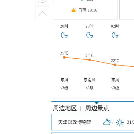
日落 19:16
20时
23时
02时
25℃
24℃
22℃
东风
东南风
东风
<3级
<3级
<3级
周边地区
周边景点
|
天津邮政博物馆
/
21/