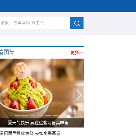
清图集
更多>>
夏天的快乐 藏在这些消暑美味里
贵阳雨后晨雾缭绕 宛如水墨画卷