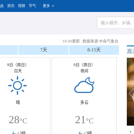
品
资讯
视频
节气
更多
18:00更新
|
数据来源 中央气象台
7天
8-15天
高
9日（周日）
9日（周日）
白天
夜间
晴
多云
28
21
°C
°C
<3级
<3级