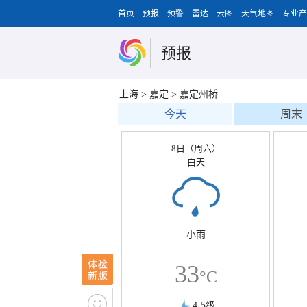
首页
预报
预警
雷达
云图
天气地图
专业产
预报
上海
>
嘉定
>
嘉定州桥
今天
周末
8日（周六）
白天
小雨
33
°C
4-5级