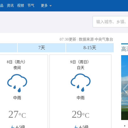
品
资讯
视频
节气
更多
07:30更新
|
数据来源 中央气象台
7天
8-15天
高
8日（周六）
9日（周日）
夜间
白天
中雨
中雨
27
29
°C
°C
4-5级
4-5级