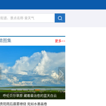
清图集
更多>>
呼伦贝尔草原 藏着最治愈的蓝天白云
贵阳雨后晨雾缭绕 宛如水墨画卷