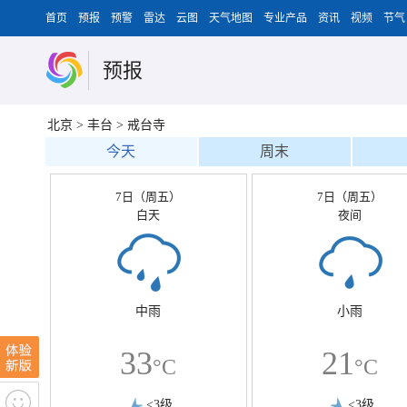
首页
预报
预警
雷达
云图
天气地图
专业产品
资讯
视频
节气
预报
北京
>
丰台
>
戒台寺
今天
周末
7日（周五）
7日（周五）
白天
夜间
中雨
小雨
33
21
°C
°C
<3级
<3级