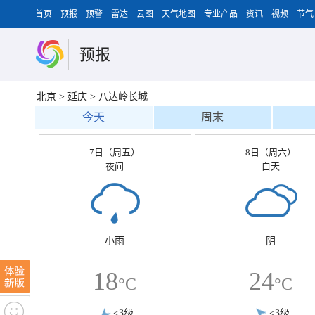
首页
预报
预警
雷达
云图
天气地图
专业产品
资讯
视频
节气
预报
北京
>
延庆
>
八达岭长城
今天
周末
7日（周五）
8日（周六）
夜间
白天
小雨
阴
18
24
°C
°C
<3级
<3级