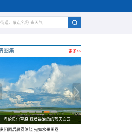
清图集
更多>>
呼伦贝尔草原 藏着最治愈的蓝天白云
贵阳雨后晨雾缭绕 宛如水墨画卷