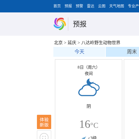
首页
预报
预警
雷达
云图
天气地图
专业产
预报
北京
>
延庆
>
八达岭野生动物世界
今天
周末
8日（周六）
夜间
阴
16
°C
<3级