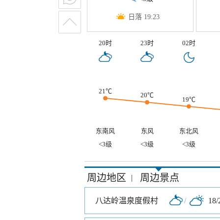
日落 19:23
20时
23时
02时
21℃
20℃
19℃
东南风
东风
东北风
<3级
<3级
<3级
周边地区
周边景点
|
八达岭温泉度假村
/
18/