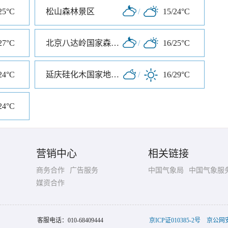
25°C
松山森林景区
/
15/24°C
27°C
北京八达岭国家森林公园
/
16/25°C
24°C
延庆硅化木国家地质公园
/
16/29°C
24°C
营销中心
相关链接
商务合作
广告服务
中国气象局
中国气象服
媒资合作
客服电话：
010-68409444
京ICP证010385-2号
京公网安备