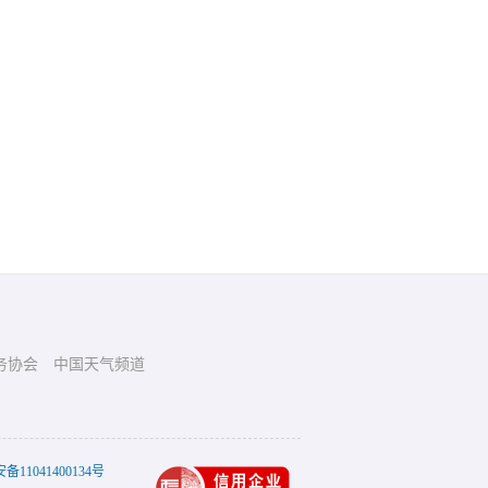
务协会
中国天气频道
11041400134号