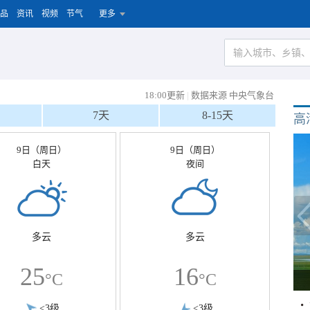
品
资讯
视频
节气
更多
18:00更新
|
数据来源 中央气象台
7天
8-15天
高
9日（周日）
9日（周日）
白天
夜间
多云
多云
25
16
°C
°C
<3级
<3级