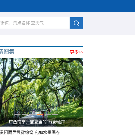
清图集
更多>>
广西南宁：盛夏里的“绿野仙踪”
贵阳雨后晨雾缭绕 宛如水墨画卷