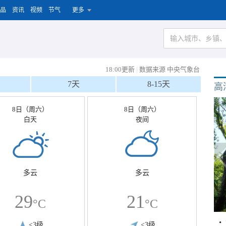
品
资讯
视频
节气
更多
18:00更新
|
数据来源 中央气象台
7天
8-15天
高
8日（周六）
8日（周六）
白天
夜间
多云
多云
29
21
°C
°C
<3级
<3级