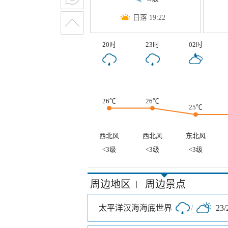
日落 19:22
20时
23时
02时
26℃
26℃
25℃
西北风
西北风
东北风
<3级
<3级
<3级
周边地区
周边景点
|
太平洋汉海海底世界
/
23/