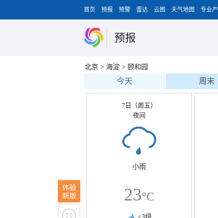
首页
预报
预警
雷达
云图
天气地图
专业产
预报
北京
>
海淀
>
颐和园
今天
周末
7日（周五）
夜间
小雨
23
°C
<3级