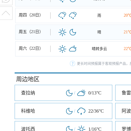
周四（20日）
雨
20
周五（21日）
晴
21
周六（22日）
晴转多云
22
更长时间预报属于客观预报产品，反
周边地区
查拉纳
/
0/13°C
鲁雷
科维哈
/
22/36°C
阿波
波托西
/
1/16°C
罗博