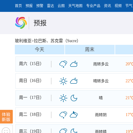
首页
预报
预警
雷达
云图
天气地图
专业产品
资讯
视频
节气
预报
玻利维亚>拉巴斯、苏克雷（Sucre）
今天
周末
周六（15日）
雨转多云
20
周日（16日）
晴转多云
22
周一（17日）
晴
21
周二（18日）
雨转阴
17
周三（19日）
雨转晴
19