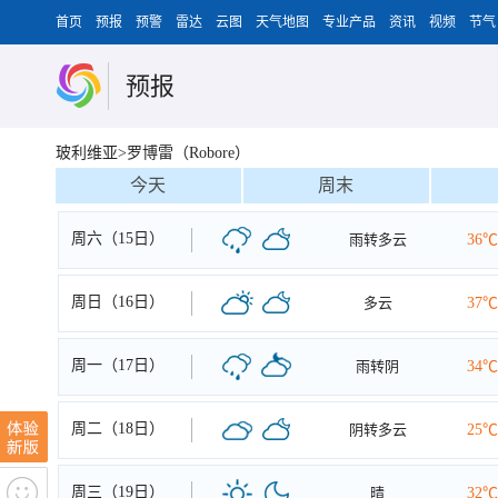
首页
预报
预警
雷达
云图
天气地图
专业产品
资讯
视频
节气
预报
玻利维亚>罗博雷（Robore）
今天
周末
周六（15日）
雨转多云
36℃
周日（16日）
多云
37℃
周一（17日）
雨转阴
34℃
周二（18日）
阴转多云
25℃
周三（19日）
晴
32℃