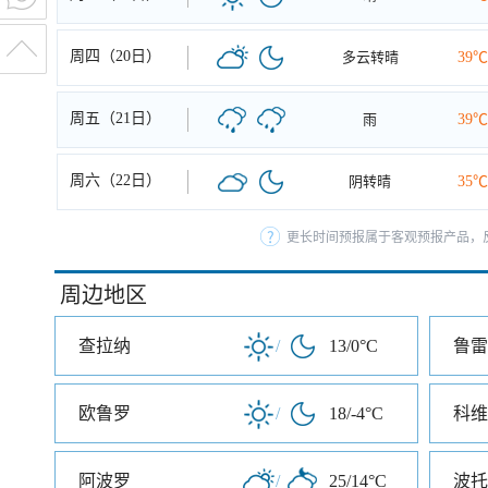
周四（20日）
多云转晴
39℃
周五（21日）
雨
39℃
周六（22日）
阴转晴
35℃
更长时间预报属于客观预报产品，反
周边地区
查拉纳
/
13/0°C
鲁雷
欧鲁罗
/
18/-4°C
科维
阿波罗
/
25/14°C
波托