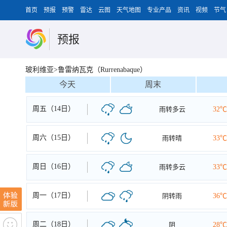
首页
预报
预警
雷达
云图
天气地图
专业产品
资讯
视频
节气
预报
玻利维亚>鲁雷纳瓦克（Rurrenabaque）
今天
周末
周五（14日）
雨转多云
32℃
周六（15日）
雨转晴
33℃
周日（16日）
雨转多云
33℃
周一（17日）
阴转雨
36℃
周二（18日）
阴
28℃