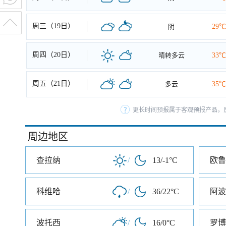
周三（19日）
阴
29℃
周四（20日）
晴转多云
33℃
周五（21日）
多云
35℃
更长时间预报属于客观预报产品，反
周边地区
查拉纳
/
13/-1°C
欧鲁
科维哈
/
36/22°C
阿波
波托西
/
16/0°C
罗博