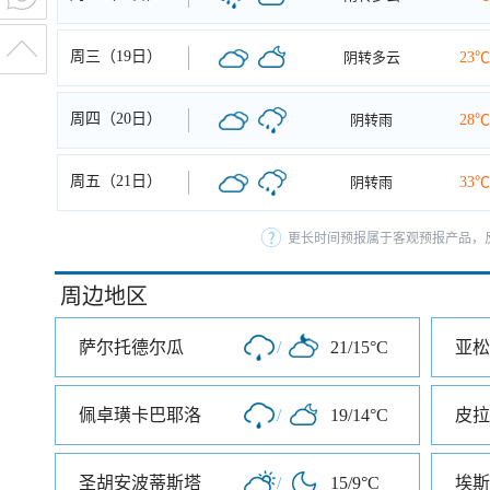
周三（19日）
阴转多云
23℃
周四（20日）
阴转雨
28℃
周五（21日）
阴转雨
33℃
更长时间预报属于客观预报产品，反
周边地区
萨尔托德尔瓜
/
21/15°C
亚松
佩卓璜卡巴耶洛
/
19/14°C
皮拉
圣胡安波蒂斯塔
/
15/9°C