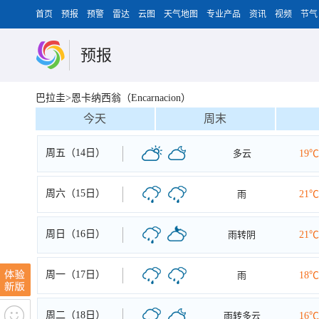
首页
预报
预警
雷达
云图
天气地图
专业产品
资讯
视频
节气
预报
巴拉圭>恩卡纳西翁（Encarnacion）
今天
周末
周五（14日）
多云
19℃
周六（15日）
雨
21℃
周日（16日）
雨转阴
21℃
周一（17日）
雨
18℃
周二（18日）
雨转多云
16℃