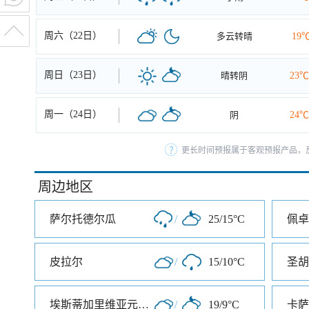
周六（22日）
多云转晴
19
周日（23日）
晴转阴
23℃
周一（24日）
阴
24℃
更长时间预报属于客观预报产品，反
周边地区
萨尔托德尔瓜
/
25/15°C
佩卓
皮拉尔
/
15/10°C
圣胡
埃斯蒂加里维亚元帅镇
/
19/9°C
卡萨