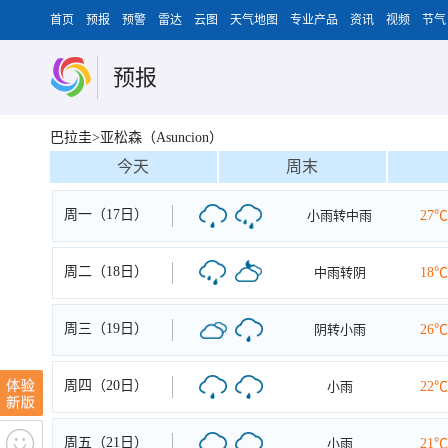
首页
预报
预警
雷达
云图
天气地图
专业产品
资讯
视频
节气
预报
巴拉圭>亚松森（Asuncion）
今天
周末
周一（17日）
小雨转中雨
27℃
周二（18日）
中雨转阴
18℃
周三（19日）
阴转小雨
26℃
周四（20日）
小雨
22℃
周五（21日）
小雨
21℃