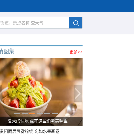
清图集
更多>>
夏天的快乐 藏在这些消暑美味里
贵阳雨后晨雾缭绕 宛如水墨画卷