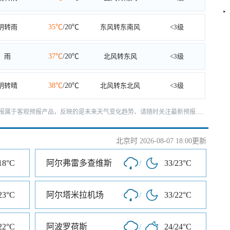
阴转雨
35℃
/20℃
东风转东南风
<3级
雨
37℃
/20℃
北风转东风
<3级
阴转晴
38℃
/20℃
北风转东北风
<3级
报属于客观预报产品，反映的是未来天气变化趋势、请随时关注最新预报.....
北京时 2026-08-07 18:00更新
18°C
阿尔弗雷多查维斯
/
33/23°C
23°C
阿尔塔米拉机场
/
33/22°C
22°C
阿波罗荷斯
/
24/24°C