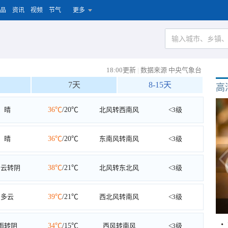
品
资讯
视频
节气
更多
18:00更新
|
数据来源 中央气象台
7天
8-15天
高
晴
36℃
/20℃
北风转西南风
<3级
晴
36℃
/20℃
东南风转南风
<3级
多云转阴
38℃
/21℃
北风转东北风
<3级
多云
39℃
/21℃
西北风转南风
<3级
雨转阴
34℃
/15℃
西风转南风
<3级