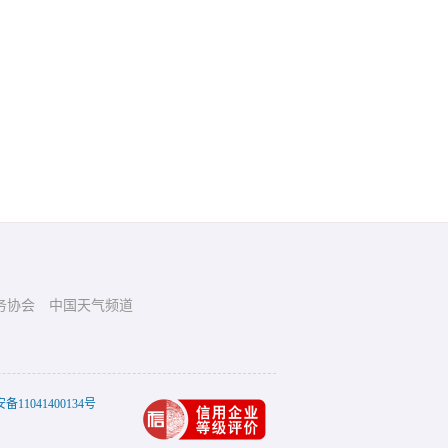
务协会
中国天气频道
11041400134号