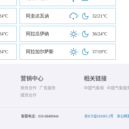
24°C
阿圭达瓦讷
/
32/21°C
24°C
阿拉瓜伊纳
/
36/24°C
24°C
阿拉加尔萨斯
/
37/19°C
营销中心
相关链接
商务合作
广告服务
中国气象局
中国气象服
媒资合作
客服电话：
010-68409444
京ICP证010385-2号
京公网安备