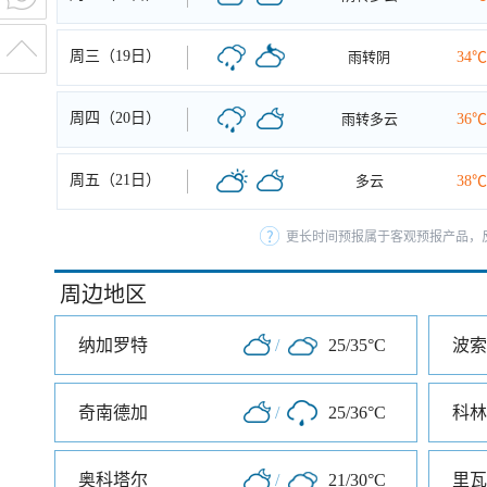
周三（19日）
雨转阴
34℃
周四（20日）
雨转多云
36℃
周五（21日）
多云
38℃
更长时间预报属于客观预报产品，反
周边地区
纳加罗特
/
25/35°C
波索
奇南德加
/
25/36°C
科林
奥科塔尔
/
21/30°C
里瓦