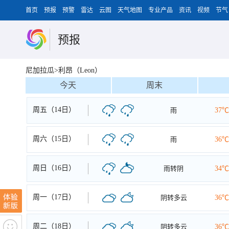
首页
预报
预警
雷达
云图
天气地图
专业产品
资讯
视频
节气
预报
尼加拉瓜>利昂（Leon）
今天
周末
周五（14日）
雨
37℃
周六（15日）
雨
36℃
周日（16日）
雨转阴
34℃
周一（17日）
阴转多云
36℃
周二（18日）
阴转多云
36℃