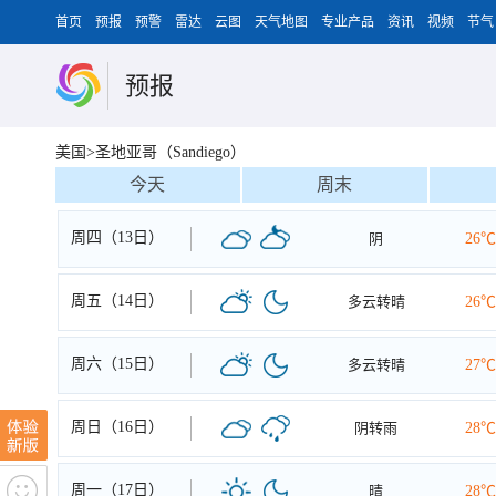
首页
预报
预警
雷达
云图
天气地图
专业产品
资讯
视频
节气
预报
美国>圣地亚哥（Sandiego）
今天
周末
周四（13日）
阴
26℃
周五（14日）
多云转晴
26℃
周六（15日）
多云转晴
27℃
周日（16日）
阴转雨
28℃
周一（17日）
晴
28℃