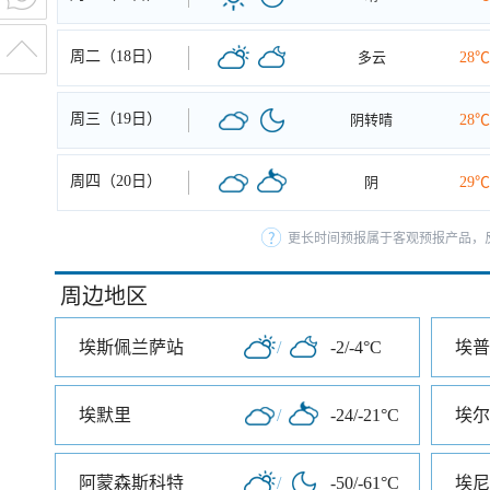
周二（18日）
多云
28℃
周三（19日）
阴转晴
28℃
周四（20日）
阴
29℃
更长时间预报属于客观预报产品，反
周边地区
埃斯佩兰萨站
/
-2/-4°C
埃普
埃默里
/
-24/-21°C
埃尔
阿蒙森斯科特
/
-50/-61°C
埃尼