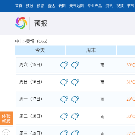
首页
预报
预警
雷达
云图
天气地图
专业产品
资讯
视频
节气
预报
中非>奥博（Obo）
今天
周末
周六（15日）
雨
30℃
周日（16日）
雨
31℃
周一（17日）
雨
29℃
周二（18日）
雨
30℃
周三（19日）
雨
27℃