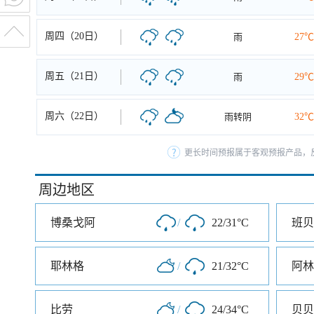
周四（20日）
雨
27℃
周五（21日）
雨
29℃
周六（22日）
雨转阴
32℃
更长时间预报属于客观预报产品，反
周边地区
博桑戈阿
/
22/31°C
班贝
耶林格
/
21/32°C
阿林
比劳
/
24/34°C
贝贝