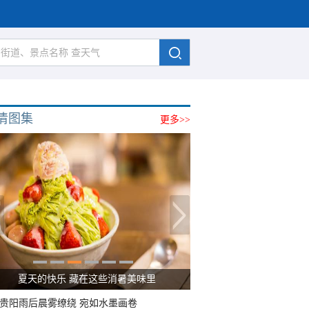
清图集
更多>>
夏天的快乐 藏在这些消暑美味里
贵阳雨后晨雾缭绕 宛如水墨画卷