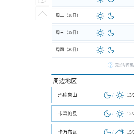
周二（18日）
周三（19日）
周四（20日）
更长时间预
周边地区
玛库鲁山
/
13/
卡森帕县
/
12/
卡万布瓦
/
15/