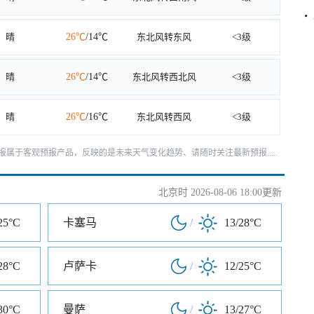
晴
26℃
/14℃
东北风转东风
<3级
晴
26℃
/14℃
东北风转西北风
<3级
晴
26℃
/16℃
东北风转西风
<3级
报属于客观预报产品，反映的是未来天气变化趋势、请随时关注最新预报.....
北京时 2026-08-06 18:00更新
25°C
卡塞马
/
13/28°C
28°C
卢萨卡
/
12/25°C
30°C
曼萨
/
13/27°C