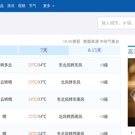
品
资讯
视频
节气
更多
18:00更新
|
数据来源 中央气象台
7天
8-15天
高
阴转多云
23℃
/14℃
东北风转东风
<3级
多云转晴
23℃
/13℃
北风转东风
<3级
多云转晴
24℃
/13℃
东北风转东南风
<3级
晴
25℃
/14℃
北风转西南风
<3级
晴
26℃
/14℃
东北风转西南风
<3级