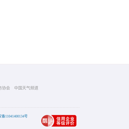
务协会
中国天气频道
11041400134号