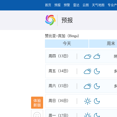
首页
预报
预警
雷达
云图
天气地图
专业产
预报
赞比亚>宾加（Binga）
今天
周末
周四（13日）
周五（14日）
周六（15日）
周日（16日）
周一（17日）