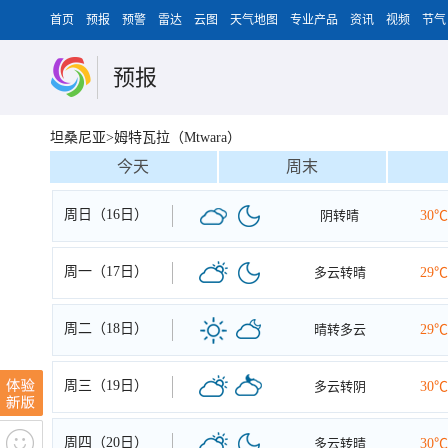
首页
预报
预警
雷达
云图
天气地图
专业产品
资讯
视频
节气
预报
坦桑尼亚>姆特瓦拉（Mtwara）
今天
周末
周日（16日）
阴转晴
30℃
周一（17日）
多云转晴
29℃
周二（18日）
晴转多云
29℃
周三（19日）
多云转阴
30℃
周四（20日）
多云转晴
30℃