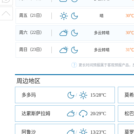
周五（21日）
晴
30℃
周六（22日）
多云转晴
30℃
周日（23日）
多云转晴
31℃
更长时间预报属于客观预报产品，反
周边地区
多多玛
/
15/28°C
莫希
达累斯萨拉姆
/
20/29°C
松巴
阿鲁沙
/
13/23°C
莫罗