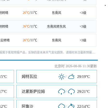
阴转晴
26℃
/11℃
东南风
<3级
阴转晴
26℃
/11℃
东南风转东风
<3级
多云转晴
26℃
/11℃
东南风
<3级
报属于客观预报产品，反映的是未来天气变化趋势、请随时关注最新预报.....
北京时 2026-08-06 11:30更新
15°C
姆特瓦拉
/
29/19°C
17°C
达累斯萨拉姆
/
29/21°C
12°C
阿鲁沙
/
22/14°C