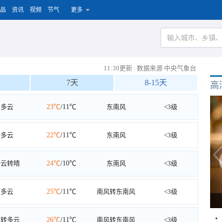
品
资讯
视频
节气
更多
11:30更新
|
数据来源 中央气象台
7天
8-15天
高
多云
23℃
/11℃
东南风
<3级
多云
22℃
/11℃
东南风
<3级
多云转晴
24℃
/10℃
东南风
<3级
多云
25℃
/11℃
南风转东南风
<3级
阴转多云
26℃
/11℃
南风转东南风
<3级