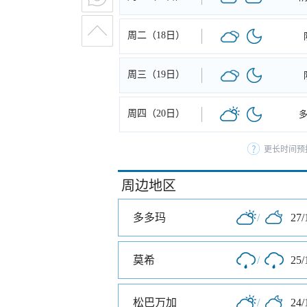
周二（18日）
周三（19日）
周四（20日）
更长时间预
周边地区
多多玛
/
27/
莫希
/
25/
松巴万加
/
24/