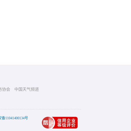
务协会
中国天气频道
11041400134号