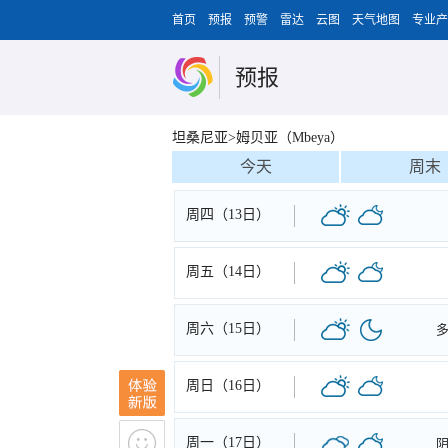
首页
预报
预警
雷达
云图
天气地图
专业产
预报
坦桑尼亚>姆贝亚（Mbeya）
今天
周末
周四（13日）
周五（14日）
周六（15日）
周日（16日）
周一（17日）