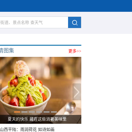
清图集
更多>>
广西南宁：盛夏里的“绿野仙踪”
山西平陆：雨润荷花 如诗如画