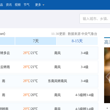
品
资讯
视频
节气
更多
ort）
11:30更新
|
数据来源 中央气象台
7天
8-15天
高
雨转多云
28℃
/21℃
南风
3-4级
多云转雨
28℃
/21℃
南风
3-4级
雨
28℃
/21℃
东南风转南风
3-4级
雨
28℃
/20℃
南风
4-5级转3-4级
阴转雨
29℃
/20℃
南风
4-5级转3-4级