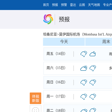
首页
预报
预警
雷达
云图
天气地图
专业产
预报
坦桑尼亚>莫伊国际机场（Mombasa Int'L Airp
今天
周末
周五（14日）
周六（15日）
周日（16日）
周一（17日）
周二（18日）