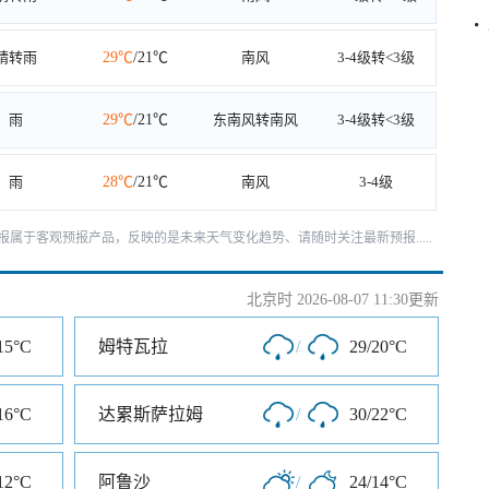
晴转雨
29℃
/21℃
南风
3-4级转<3级
雨
29℃
/21℃
东南风转南风
3-4级转<3级
雨
28℃
/21℃
南风
3-4级
报属于客观预报产品，反映的是未来天气变化趋势、请随时关注最新预报.....
北京时 2026-08-07 11:30更新
15°C
姆特瓦拉
/
29/20°C
16°C
达累斯萨拉姆
/
30/22°C
12°C
阿鲁沙
/
24/14°C