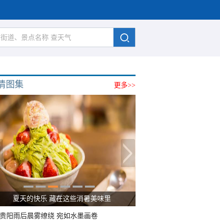
清图集
更多>>
夏天的快乐 藏在这些消暑美味里
贵阳雨后晨雾缭绕 宛如水墨画卷