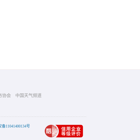
务协会
中国天气频道
11041400134号