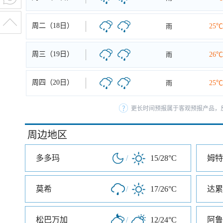
周二（18日）
雨
25℃
周三（19日）
雨
26℃
周四（20日）
雨
25℃
更长时间预报属于客观预报产品，反
周边地区
多多玛
/
15/28°C
姆特
莫希
/
17/26°C
达累
松巴万加
/
12/24°C
阿鲁