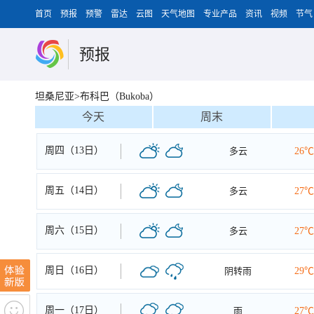
首页
预报
预警
雷达
云图
天气地图
专业产品
资讯
视频
节气
预报
坦桑尼亚>布科巴（Bukoba）
今天
周末
周四（13日）
多云
26℃
周五（14日）
多云
27℃
周六（15日）
多云
27℃
周日（16日）
阴转雨
29℃
周一（17日）
雨
27℃