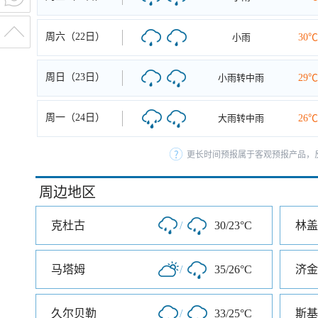
周六（22日）
小雨
30℃
周日（23日）
小雨转中雨
29℃
周一（24日）
大雨转中雨
26℃
更长时间预报属于客观预报产品，反
周边地区
克杜古
/
30/23°C
林盖
马塔姆
/
35/26°C
济金
久尔贝勒
/
33/25°C
斯基