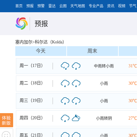
首页
预报
预警
雷达
云图
天气地图
专业产品
资讯
视频
节气
预报
塞内加尔>科尔达（Kolda）
今天
周末
周一（17日）
中雨转小雨
31℃
周二（18日）
小雨
30℃
周三（19日）
小雨
30℃
周四（20日）
小雨转阴
27℃
周五（21日）
小雨
30℃