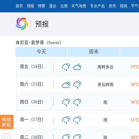
首页
预报
预警
雷达
云图
天气地图
专业产品
资讯
视频
节气
预报
肯尼亚>索罗蒂（Soroti）
今天
周末
周五（14日）
雨转多云
29℃
周六（15日）
多云转雨
30℃
周日（16日）
雨
30℃
周一（17日）
雨
31℃
周二（18日）
雨
30℃