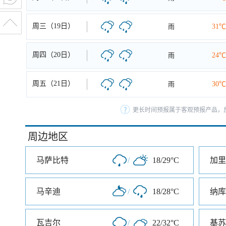
周三（19日）
雨
31℃
周四（20日）
雨
24℃
周五（21日）
雨
30℃
更长时间预报属于客观预报产品，反
周边地区
马萨比特
/
18/29°C
加里
马辛迪
/
18/28°C
纳库
瓦吉尔
/
22/32°C
基苏