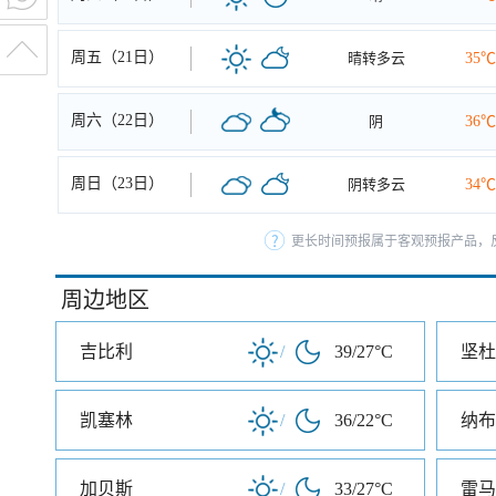
周五（21日）
晴转多云
35℃
周六（22日）
阴
36℃
周日（23日）
阴转多云
34℃
更长时间预报属于客观预报产品，反
周边地区
吉比利
/
39/27°C
坚杜
凯塞林
/
36/22°C
纳布
加贝斯
/
33/27°C
雷马