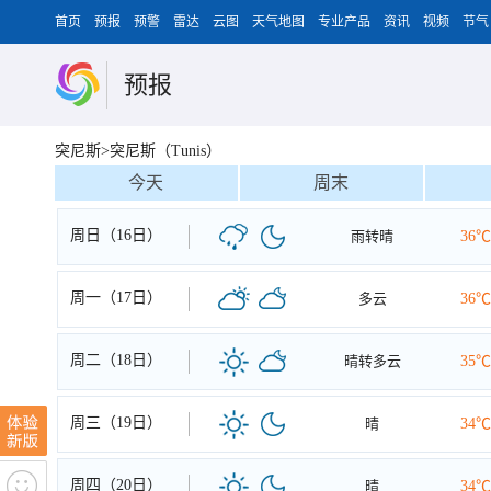
首页
预报
预警
雷达
云图
天气地图
专业产品
资讯
视频
节气
预报
突尼斯>突尼斯（Tunis）
今天
周末
周日（16日）
雨转晴
36℃
周一（17日）
多云
36℃
周二（18日）
晴转多云
35℃
周三（19日）
晴
34℃
周四（20日）
晴
34℃