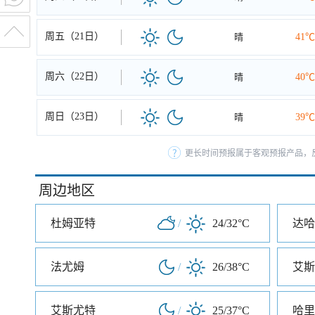
周五（21日）
晴
41℃
周六（22日）
晴
40℃
周日（23日）
晴
39℃
更长时间预报属于客观预报产品，反
周边地区
杜姆亚特
/
24/32°C
达哈
法尤姆
/
26/38°C
艾斯
艾斯尤特
/
25/37°C