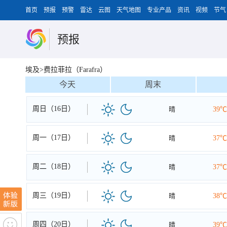
首页
预报
预警
雷达
云图
天气地图
专业产品
资讯
视频
节气
预报
埃及>费拉菲拉（Farafra）
今天
周末
周日（16日）
晴
39℃
周一（17日）
晴
37℃
周二（18日）
晴
37℃
周三（19日）
晴
38℃
周四（20日）
晴
39℃