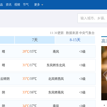
品
资讯
视频
节气
更多
11:30更新
|
数据来源 中央气象台
7天
8-15天
高
晴
28℃
/15℃
南风
<3级
晴
31℃
/17℃
东风转东北风
<3级
多云转阴
35℃
/19℃
北风转西风
<3级
阴
33℃
/16℃
东风转南风
<3级
阴
34℃
/17℃
南风
<3级