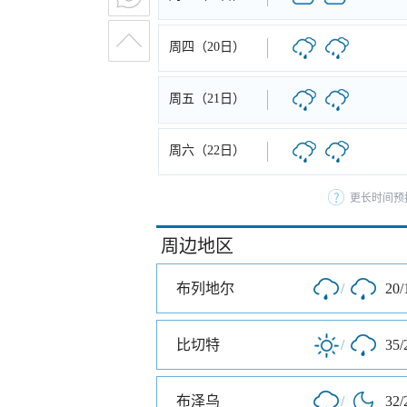
周四（20日）
周五（21日）
周六（22日）
更长时间预
周边地区
布列地尔
/
20/
比切特
/
35/
布泽乌
/
32/