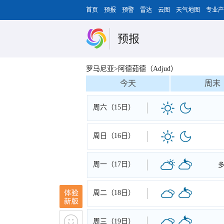
首页
预报
预警
雷达
云图
天气地图
专业产
预报
罗马尼亚>阿德茹德（Adjud）
今天
周末
周六（15日）
周日（16日）
周一（17日）
周二（18日）
周三（19日）