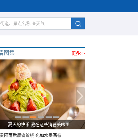
清图集
更多>>
夏天的快乐 藏在这些消暑美味里
贵阳雨后晨雾缭绕 宛如水墨画卷