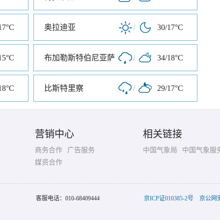
17°C
奥拉迪亚
/
30/17°C
15°C
布加勒斯特伯尼亚萨
/
34/18°C
18°C
比斯特里察
/
29/17°C
营销中心
相关链接
商务合作
广告服务
中国气象局
中国气象服
媒资合作
客服电话：
010-68409444
京ICP证010385-2号
京公网安备