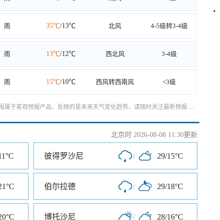
雨
35℃
/13℃
北风
4-5级转3-4级
雨
13℃
/12℃
西北风
3-4级
雨
15℃
/10℃
西风转西南风
<3级
报属于客观预报产品，反映的是未来天气变化趋势、请随时关注最新预报.....
北京时 2026-08-08 11:30更新
11°C
彼得罗沙尼
/
29/15°C
21°C
伯尔拉德
/
29/18°C
20°C
博托沙尼
/
28/16°C