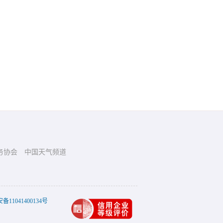
务协会
中国天气频道
11041400134号