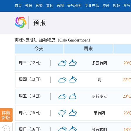
首页
预报
预警
雷达
云图
天气地图
专业产品
资讯
视频
节气
预报
挪威>奥斯陆·加勒穆恩（Oslo Gardermoen）
今天
周末
周三（12日）
多云转阴
20
周四（13日）
阴
22℃
周五（14日）
阴转多云
23℃
周六（15日）
雨转阴
23
周日（16日）
多云转阴
18