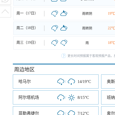
周一（17日）
雨转阴
19℃
周二（18日）
雨转阴
22℃
周三（19日）
雨
18℃
更长时间预报属于客观预报产品，反
周边地区
哈马尔
/
14/19°C
奥斯
阿尔塔机场
/
8/15°C
班纳
菲勒弗捷尔
/
7/12°C
卑尔