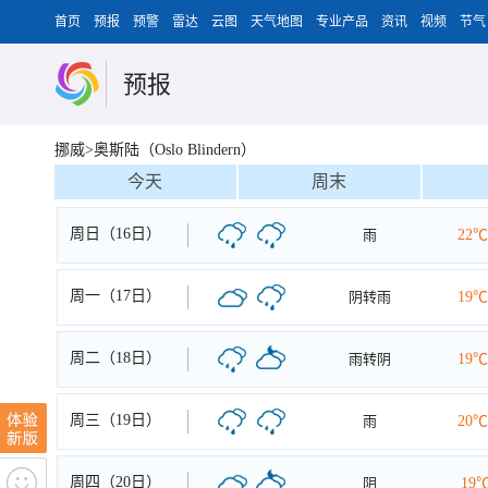
首页
预报
预警
雷达
云图
天气地图
专业产品
资讯
视频
节气
预报
挪威>奥斯陆（Oslo Blindern）
今天
周末
周日（16日）
雨
22℃
周一（17日）
阴转雨
19℃
周二（18日）
雨转阴
19℃
周三（19日）
雨
20℃
周四（20日）
阴
19