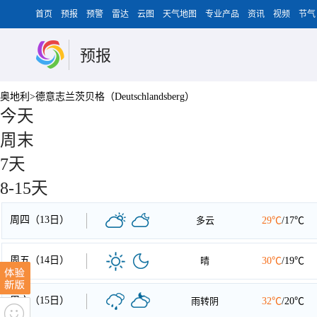
首页
预报
预警
雷达
云图
天气地图
专业产品
资讯
视频
节气
预报
奥地利>德意志兰茨贝格（Deutschlandsberg）
今天
周末
7天
8-15天
周四（13日）
多云
29℃
/17℃
周五（14日）
晴
30℃
/19℃
周六（15日）
雨转阴
32℃
/20℃