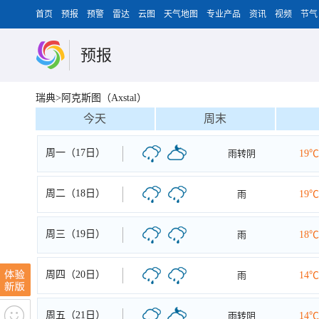
首页
预报
预警
雷达
云图
天气地图
专业产品
资讯
视频
节气
预报
瑞典>阿克斯图（Axstal）
今天
周末
周一（17日）
雨转阴
19℃
周二（18日）
雨
19℃
周三（19日）
雨
18℃
周四（20日）
雨
14℃
周五（21日）
雨转阴
14℃