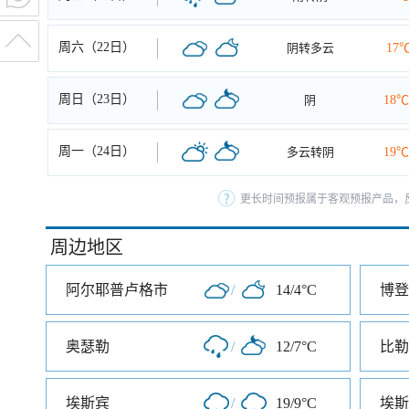
周六（22日）
阴转多云
17
周日（23日）
阴
18℃
周一（24日）
多云转阴
19℃
更长时间预报属于客观预报产品，反
周边地区
阿尔耶普卢格市
/
14/4°C
博登
奥瑟勒
/
12/7°C
比勒
埃斯宾
/
19/9°C
埃斯