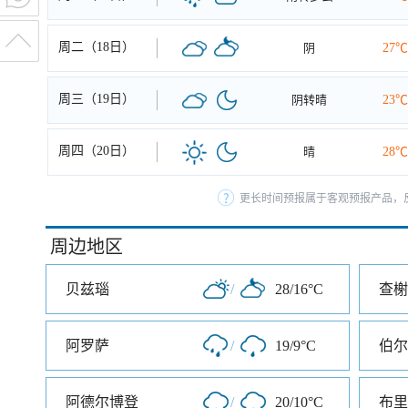
周二（18日）
阴
27℃
周三（19日）
阴转晴
23℃
周四（20日）
晴
28℃
更长时间预报属于客观预报产品，反
周边地区
贝兹瑙
/
28/16°C
查榭
阿罗萨
/
19/9°C
伯尔
阿德尔博登
/
20/10°C
布里