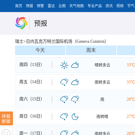
首页
预报
预警
雷达
云图
天气地图
专业产品
资讯
视频
节气
预报
瑞士>日内瓦克万特兰国际机场（Geneva Cointrin）
今天
周末
周四（13日）
晴转多云
33℃
周五（14日）
雨转多云
33℃
周六（15日）
雨
28℃
周日（16日）
雨转晴
27℃
周一（17日）
雨转多云
28℃