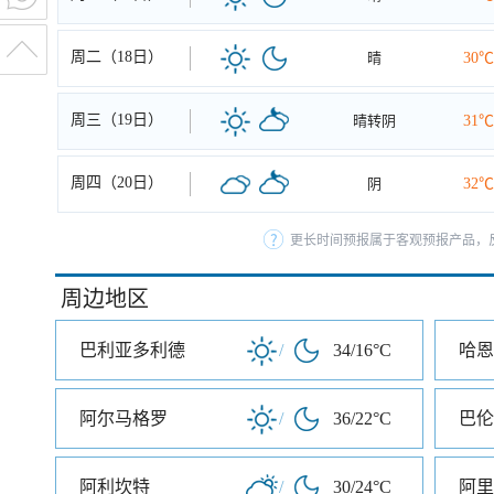
周二（18日）
晴
30℃
周三（19日）
晴转阴
31℃
周四（20日）
阴
32℃
更长时间预报属于客观预报产品，反
周边地区
巴利亚多利德
/
34/16°C
哈恩
阿尔马格罗
/
36/22°C
巴伦
阿利坎特
/
30/24°C
阿里