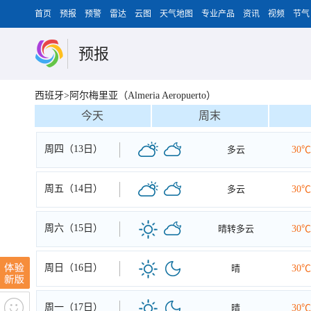
首页
预报
预警
雷达
云图
天气地图
专业产品
资讯
视频
节气
预报
西班牙>阿尔梅里亚（Almeria Aeropuerto）
今天
周末
周四（13日）
多云
30℃
周五（14日）
多云
30℃
周六（15日）
晴转多云
30℃
周日（16日）
晴
30℃
周一（17日）
晴
30℃