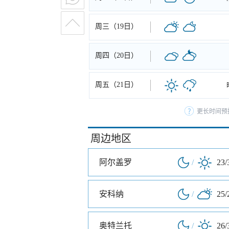
周三（19日）
周四（20日）
周五（21日）
更长时间预
周边地区
阿尔盖罗
/
23/
安科纳
/
25/
奥特兰托
/
26/