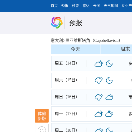
首页
预报
预警
雷达
云图
天气地图
专业产
预报
意大利>贝亚维斯塔角（Capobellavista）
今天
周末
周五（14日）
周六（15日）
周日（16日）
周一（17日）
周二（18日）