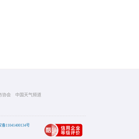
务协会
中国天气频道
11041400134号