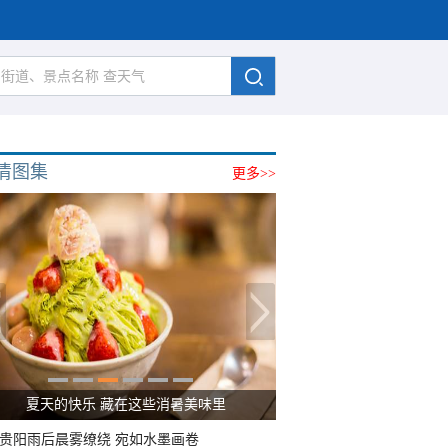
清图集
更多>>
夏天的快乐 藏在这些消暑美味里
贵阳雨后晨雾缭绕 宛如水墨画卷