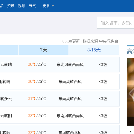
品
资讯
视频
节气
更多
05:30更新
|
数据来源 中央气象台
7天
8-15天
高
多云转晴
30℃
/25℃
东北风转西南风
<3级
雨转晴
30℃
/26℃
东南风转西风
<3级
雨转多云
31℃
/25℃
东南风转西风
<3级
多云转阴
32℃
/25℃
东南风转西南风
<3级
阴转晴
32℃
/24℃
东风转西北风
<3级