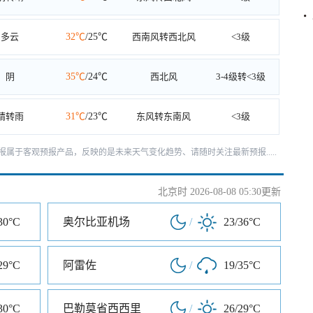
多云
32℃
/25℃
西南风转西北风
<3级
阴
35℃
/24℃
西北风
3-4级转<3级
晴转雨
31℃
/23℃
东风转东南风
<3级
报属于客观预报产品，反映的是未来天气变化趋势、请随时关注最新预报.....
北京时 2026-08-08 05:30更新
30°C
奥尔比亚机场
/
23/36°C
29°C
阿雷佐
/
19/35°C
30°C
巴勒莫省西西里
/
26/29°C