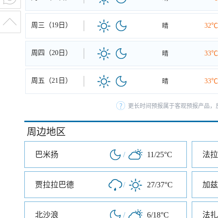
周三（19日）
晴
32℃
周四（20日）
晴
33℃
周五（21日）
晴
33℃
更长时间预报属于客观预报产品，反
周边地区
巴米扬
/
11/25°C
法拉
贾拉拉巴德
/
27/37°C
加兹
北沙浪
/
6/18°C
法扎