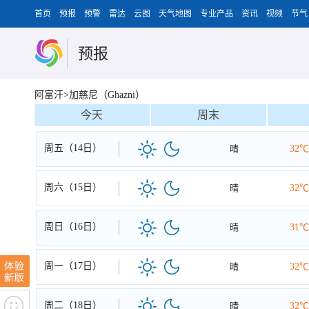
首页
预报
预警
雷达
云图
天气地图
专业产品
资讯
视频
节气
预报
阿富汗>加慈尼（Ghazni）
今天
周末
周五（14日）
晴
32℃
周六（15日）
晴
32℃
周日（16日）
晴
31℃
周一（17日）
晴
32℃
周二（18日）
晴
32℃