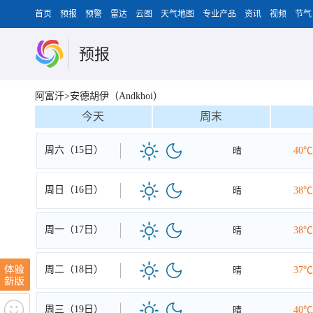
首页
预报
预警
雷达
云图
天气地图
专业产品
资讯
视频
节气
预报
阿富汗>安德胡伊（Andkhoi）
今天
周末
周六（15日）
晴
40℃
周日（16日）
晴
38℃
周一（17日）
晴
38℃
周二（18日）
晴
37℃
周三（19日）
晴
40℃