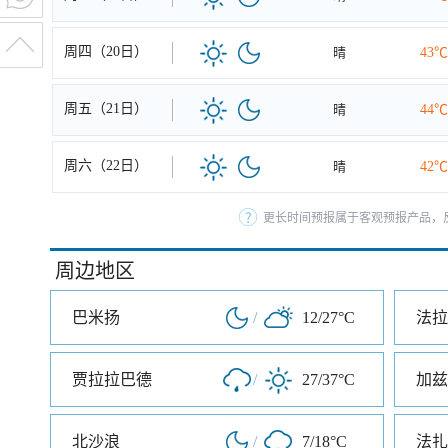
周四（20日）
晴
43℃
周五（21日）
晴
44℃
周六（22日）
晴
42℃
更长时间预报属于客观预报产品，反
周边地区
巴米扬
/
12/27°C
法拉
贾拉拉巴德
/
27/37°C
加兹
北沙浪
/
7/18°C
法扎