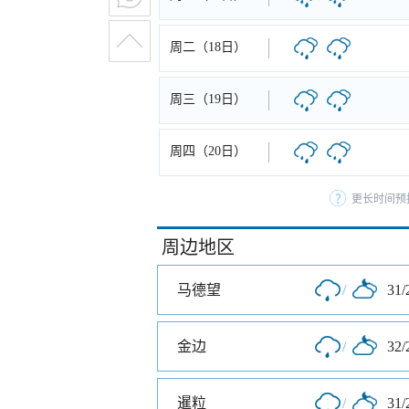
周二（18日）
周三（19日）
周四（20日）
更长时间预
周边地区
马德望
/
31/
金边
/
32/
暹粒
/
31/