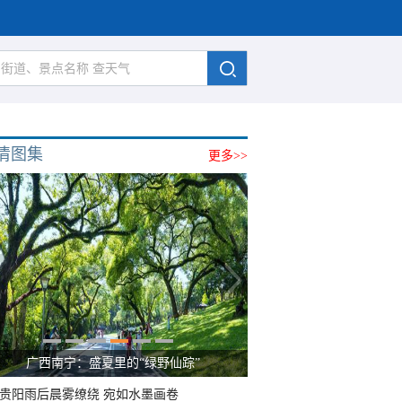
清图集
更多>>
广西南宁：盛夏里的“绿野仙踪”
贵阳雨后晨雾缭绕 宛如水墨画卷