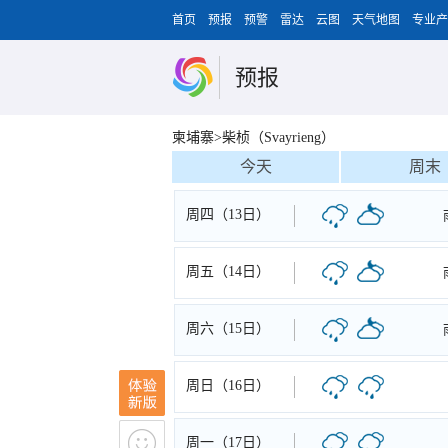
首页
预报
预警
雷达
云图
天气地图
专业产
预报
柬埔寨>柴桢（Svayrieng）
今天
周末
周四（13日）
周五（14日）
周六（15日）
周日（16日）
周一（17日）