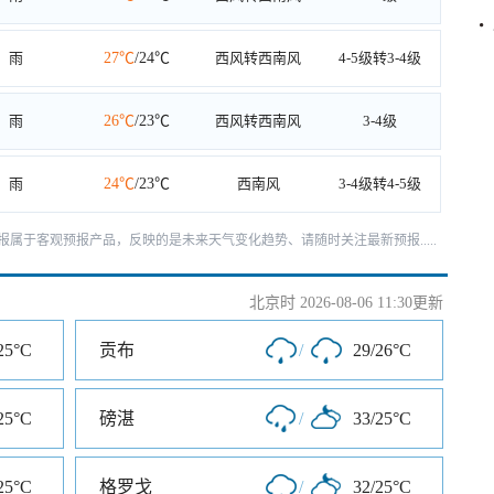
雨
27℃
/24℃
西风转西南风
4-5级转3-4级
雨
26℃
/23℃
西风转西南风
3-4级
雨
24℃
/23℃
西南风
3-4级转4-5级
报属于客观预报产品，反映的是未来天气变化趋势、请随时关注最新预报.....
北京时 2026-08-06 11:30更新
25°C
贡布
/
29/26°C
25°C
磅湛
/
33/25°C
25°C
格罗戈
/
32/25°C