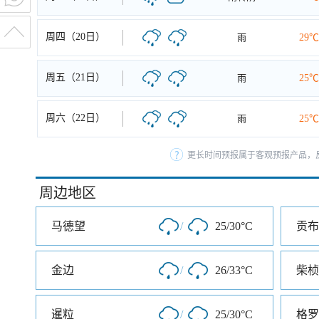
周四（20日）
雨
29℃
周五（21日）
雨
25℃
周六（22日）
雨
25℃
更长时间预报属于客观预报产品，反
周边地区
马德望
/
25/30°C
贡布
金边
/
26/33°C
柴桢
暹粒
/
25/30°C
格罗