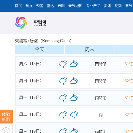
首页
预报
预警
雷达
云图
天气地图
专业产品
资讯
视频
节气
预报
柬埔寨>磅湛（Kompong Cham）
今天
周末
周六（15日）
雨转阴
31℃
周日（16日）
雨转阴
32℃
周一（17日）
雨转阴
31℃
周二（18日）
雨
32℃
周三（19日）
雨转阴
32℃