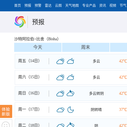
首页
预报
预警
雷达
云图
天气地图
专业产品
资讯
视频
节气
预报
沙特阿拉伯>比舍（Bisha）
今天
周末
周五（14日）
多云
42℃
周六（15日）
多云
42℃
周日（16日）
多云转阴
42℃
周一（17日）
阴转晴
37℃
周二（18日）
阴
42℃