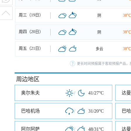
周三（19日）
阴
38℃
周四（20日）
阴
38℃
周五（21日）
多云
38℃
更长时间预报属于客观预报产品，反
周边地区
奥尔朱夫
/
41/27°C
达曼
巴哈机场
/
31/20°C
巴哈
阿尔阿萨
/
48/31°C
达曼