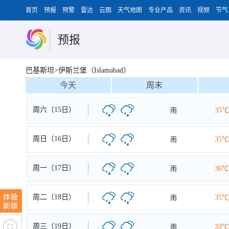
首页
预报
预警
雷达
云图
天气地图
专业产品
资讯
视频
节气
预报
巴基斯坦>伊斯兰堡（Islamabad）
今天
周末
周六（15日）
雨
35℃
周日（16日）
雨
35℃
周一（17日）
雨
36℃
周二（18日）
雨
35℃
周三（19日）
雨
33℃